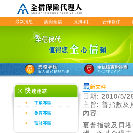
最新消息
認識全信
服務項目
合作夥伴
日期:
2010/5/2
下載專區
主旨:
普指數及
內容:
教育專區
理財專區
夏普指數及貝塔