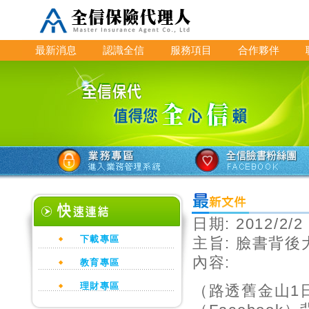
最新消息
認識全信
服務項目
合作夥伴
日期:
2012/2/2
下載專區
主旨:
臉書背後
內容:
教育專區
理財專區
（路透舊金山1