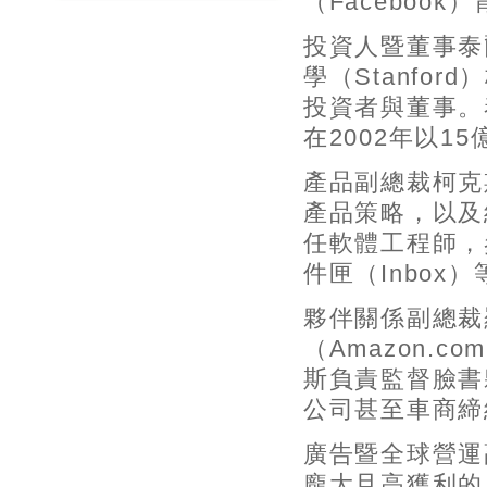
（Faceboo
投資人暨董事泰爾
學（Stanfo
投資者與董事。
在2002年以1
產品副總裁柯克斯
產品策略，以及
任軟體工程師，參
件匣（Inbox
夥伴關係副總裁羅
（Amazon.c
斯負責監督臉書
公司甚至車商締
廣告暨全球營運副
龐大且高獲利的