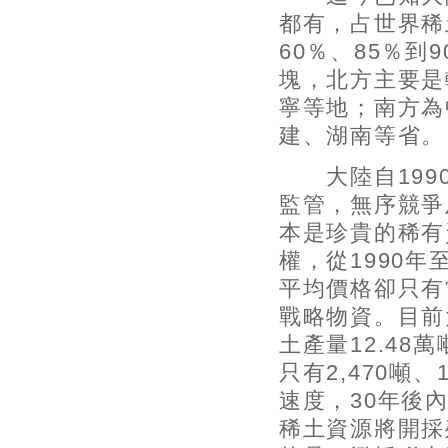
都有，占世界稀
60％、85％
塊，北方主要是
寧等地；南方為
建、湖南等省。
大陸自1990
監管，無序競爭
本是珍貴的稀有
權，從1990年
平均價格卻只有
戰略物資。目前
土產量12.4
只有2,470噸
速度，30年後
稀土資源將開採