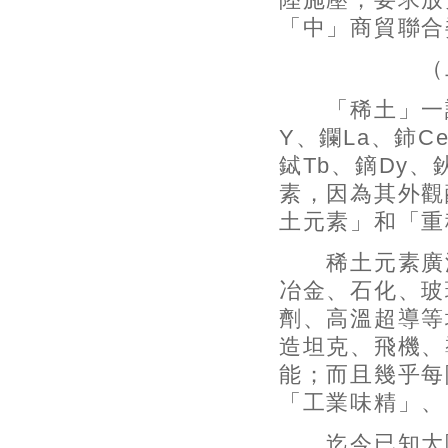
「中」商貿聯合
（二）大
「稀土」一詞是
Y、鑭La、鈰C
鋱Tb、鏑Dy、鈥
素，因為其外觀
土元素」和「重
稀土元素廣泛
冶金、石化、玻
劑、高溫超導等
造坦克、飛機、
能；而且幾乎每
「工業味精」、
迄今已知大陸