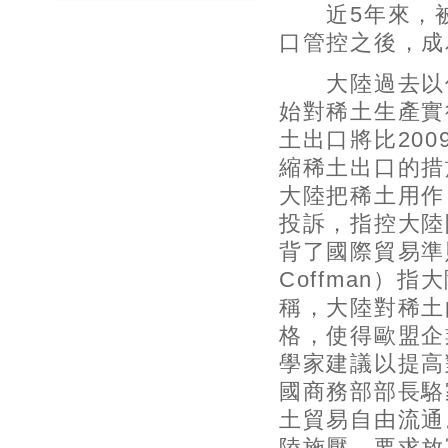
近5年來，被
口管控之後，成
大陸過去以低價
始對稀土生產實
土出口將比20
縮稀土出口的措
大陸把稀土用作
投訴，指控大陸
背了國際貿易準
Coffman）
稱，大陸對稀土
格，使得歐盟企
學家建議以提高
國商務部部長駱
土貿易自由流通
陸施壓，要求放