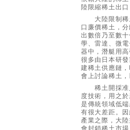
陸限縮稀土出口
大陸限制稀土
口廉價稀土，分
出數倍乃至數十
學、雷達、微電
器中，潛艇用高
很多由日本研發
建稀土供應鏈，
會上討論稀土，
稀土開採准入
度技術，用之於
是傳統領域低端
有很大差距。因
產業之際，大陸
會封鎖稀土市場