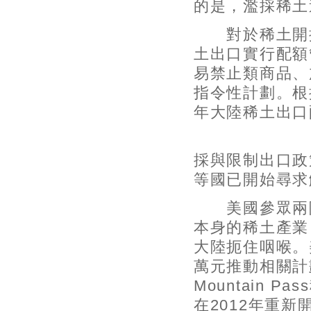
的是，濫採稀土
對於稀土開採與
土出口實行配額
易禁止類商品、
指令性計劃。根據
年大陸稀土出口
（三）美國
採與限制出口政
等國已開始尋求
美國參眾兩院
本身的稀土產業
大陸扼住咽喉。
萬元推動相關計
Mountain
在2012年重