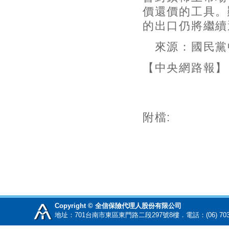
價還價的工具。
的出口仍將繼續
來源：國民黨中
【中央網路報】
附檔:
Copyright © 全信保險代理人股份有限公司
地址：701台南市東區東門路二段297號8樓．電話：(06) 70345