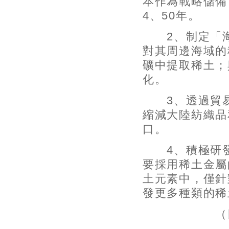
本作為戰略儲備
4、50年。
2、制定「海
對其周邊海域的
礦中提取稀土；
化。
3、透過貿易
縮減大陸紡織品
口。
4、積極研發
要採用稀土金屬
土元素中，僅針
發更多種類的稀
（四）