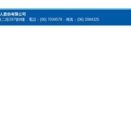
代理人股份有限公司
97號8樓．電話：(06) 7034579．傳真：(06) 2084325